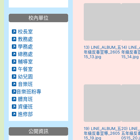
校內單位
校長室
教務處
學務處
13) LINE_ALBUM_五
14) LINE
年級反毒宣導_2605
年級反毒宣
總務處
15_13.jpg
15_14.jpg
輔導室
午餐室
幼兒園
音樂班
音樂班粉專
體育班
資優班
進修部
19) LINE_ALBUM_五
20) LINE
公開資訊
年級反毒宣導_2605
五年級反毒
15_19.jpg
0515_20.