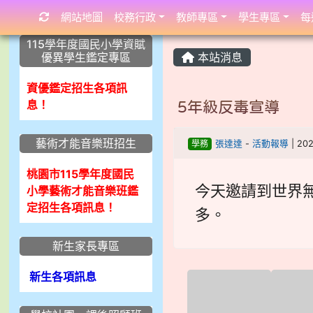
網站地圖
校務行政
教師專區
學生專區
每
:::
:::
:::
115學年度國民小學資賦
優異學生鑑定專區
本站消息
資優鑑定招生各項訊
息！
5年級反毒宣導
藝術才能音樂班招生
學務
張達達
-
活動報導
| 20
桃園市115學年度國民
今天邀請到世界無
小學藝術才能音樂班鑑
定招生各項訊息！
多。
新生家長專區
新生各項訊息