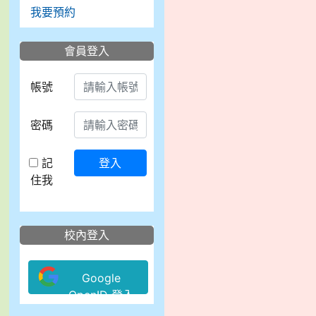
我要預約
會員登入
帳號
密碼
記
登入
住我
校內登入
Google
OpenID 登入