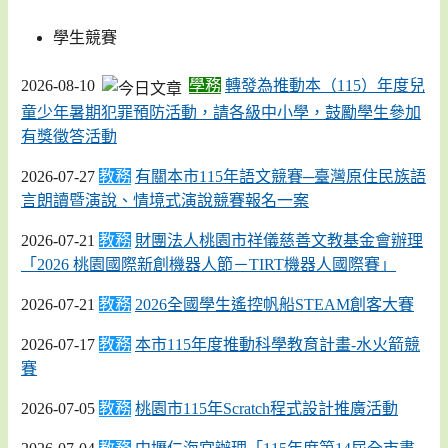
學生競賽
2026-08-10
學務
轉發為推動本（115）年度兒
童少年暑期犯罪預防活動，請各級中小學，鼓勵學生參加
有獎徵答活動
2026-07-27
教務
有關本市115年語文競賽─臺灣原住民族語
言朗讀暨演說、情境式演說競賽報名一案
2026-07-21
教務
財團法人桃園市祥儀慈善文教基金會辦理
「2026 桃園國際新創機器人節－TIRT機器人國際賽」
2026-07-21
教務
2026全國學生遙控帆船STEAM創客大賽
2026-07-17
教務
本市115年度推動科學教育計畫-水火箭競
賽
2026-07-05
教務
桃園市115年Scratch程式設計推廣活動