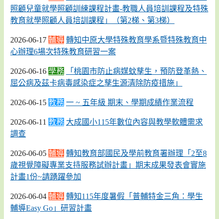
照顧兒童就學照顧訓練課程計畫-教職人員培訓課程及特殊
教育就學照顧人員培訓課程」（第2梯、第3梯）
2026-06-17
輔導
轉知中原大學特殊教育學系暨特殊教育中
心辦理6場次特殊教育研習一案
2026-06-16
學務
「桃園市防止病媒蚊孳生，預防登革熱、
屈公病及茲卡病毒感染症之孳生源清除防疫措施」
2026-06-15
教務
一 ~ 五年級 期末、學期成績作業流程
2026-06-11
教務
大成國小115年數位內容與教學軟體需求
調查
2026-06-05
輔導
轉知教育部國民及學前教育署辦理「2至8
歲視覺障礙專業支持服務試辦計畫」期末成果發表會實施
計畫1份~請踴躍參加
2026-06-04
輔導
轉知115年度暑假「普輔特金三角：學生
輔導Easy Go」研習計畫