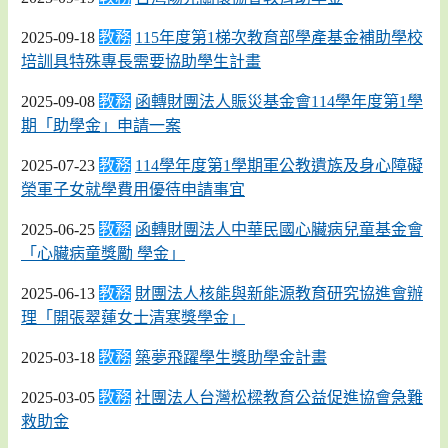
2025-09-18
教務
115年度第1梯次教育部學產基金補助學校
培訓具特殊專長需要協助學生計畫
2025-09-08
教務
函轉財團法人賑災基金會114學年度第1學
期「助學金」申請一案
2025-07-23
教務
114學年度第1學期軍公教遺族及身心障礙
榮軍子女就學費用優待申請事宜
2025-06-25
教務
函轉財團法人中華民國心臟病兒童基金會
「心臟病童獎勵 學金」
2025-06-13
教務
財團法人核能與新能源教育研究協進會辦
理「開張翠蓮女士清寒獎學金」
2025-03-18
教務
築夢飛躍學生獎助學金計畫
2025-03-05
教務
社團法人台灣松樑教育公益促進協會急難
救助金