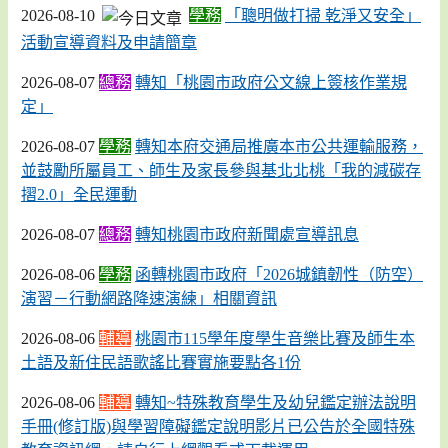
2026-08-10
學務
「聰明做打掃 乾淨又安全」
活動宣導資料及申請簡章
2026-08-07
總務
轉知「桃園市政府公文線上簽核作業規
定」
2026-08-07
學務
轉知本府交通局推廣本市公共運輸服務，
並鼓勵所屬員工、師生及家長參與基北北桃「我的減碳存
摺2.0」全民運動
2026-08-07
總務
轉知桃園市政府新聞處宣導訊息
2026-08-06
學務
函轉桃園市政府「2026城鎮韌性（防空）
演習－行動網路降速演練」相關資訊
2026-08-06
輔導
桃園市115學年度學生音樂比賽及師生本
土語及新住民語歌謠比賽實施要點各1份
2026-08-06
輔導
轉知~特殊教育學生及幼兒鑑定辦法說明
手冊(修訂版)與學習障礙鑑定說明影片已公告於全國特殊