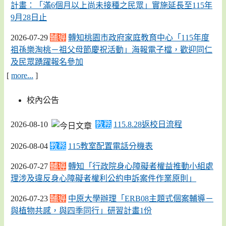
計畫：「滿6個月以上尚未接種之民眾」實施延長至115年
9月28日止
2026-07-29
輔導
轉知桃園市政府家庭教育中心「115年度
祖孫樂淘桃－祖父母節慶祝活動」海報電子檔，歡迎同仁
及民眾踴躍報名參加
[
more...
]
校內公告
2026-08-10
教務
115.8.28返校日流程
2026-08-04
教務
115教室配置電話分機表
2026-07-27
輔導
轉知「行政院身心障礙者權益推動小組處
理涉及違反身心障礙者權利公約申訴案件作業原則」
2026-07-23
輔導
中原大學辦理「ERB08主題式個案輔導－
與植物共感，與四季同行」研習計畫1份