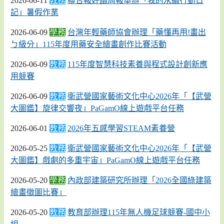
2026-06-11
教務
聯合報好讀周報舉辦「我的永續行動日
記」暑假作業
2026-06-09
學務
台灣年輕藥師協會辦理「藥懂再用!畫出
ㄅ級分」115年度用藥安全繪畫創作比賽活動
2026-06-09
教務
115年度智慧科技素養與程式設計創新應
用競賽
2026-06-09
教務
衛武營國家藝術文化中心2026年「【武營
大圖鑑】旋律交響夜」PaGamO線上遊戲平台任務
2026-06-01
教務
2026年五感學習STEAM素養營
2026-05-25
教務
衛武營國家藝術文化中心2026年「【武營
大圖鑑】戲劇的多重宇宙」PaGamO線上遊戲平台任務
2026-05-20
學務
內政部建築研究所辦理「2026全國綠建築
繪畫徵圖比賽」
2026-05-20
教務
教育部辦理115年無人機足球競賽-國中小