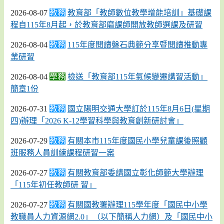
2026-08-07
教務
教育部「教師數位教學增能培訓」基礎課
程自115年8月起，於教育部磨課師開放教師選課及研習
2026-08-04
教務
115年度閱讀磐石典範分享暨閱讀推動專
業研習
2026-08-04
學務
檢送「教育部115年氣候變遷講習活動」
簡章1份
2026-07-31
教務
國立陽明交通大學訂於115年8月6日(星期
四)辦理「2026 K-12學習科學與教育創新研討會」
2026-07-29
教務
有關本市115年度國民小學兒童課後照顧
班服務人員訓練課程研習一案
2026-07-27
教務
有關教育部委請國立彰化師範大學辦理
「115年初任教師研 習」
2026-07-27
教務
有關國教署辦理115學年度「國民中小學
教職員人力資源網2.0」（以下簡稱人力網）及「國民中小