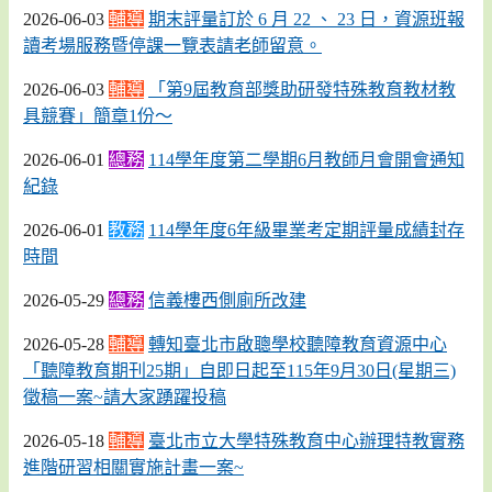
2026-06-03
輔導
期末評量訂於 6 月 22 、 23 日，資源班報
讀考場服務暨停課一覽表請老師留意。
2026-06-03
輔導
「第9屆教育部獎助研發特殊教育教材教
具競賽」簡章1份～
2026-06-01
總務
114學年度第二學期6月教師月會開會通知
紀錄
2026-06-01
教務
114學年度6年級畢業考定期評量成績封存
時間
2026-05-29
總務
信義樓西側廁所改建
2026-05-28
輔導
轉知臺北市啟聰學校聽障教育資源中心
「聽障教育期刊25期」自即日起至115年9月30日(星期三)
徵稿一案~請大家踴躍投稿
2026-05-18
輔導
臺北市立大學特殊教育中心辦理特教實務
進階研習相關實施計畫一案~