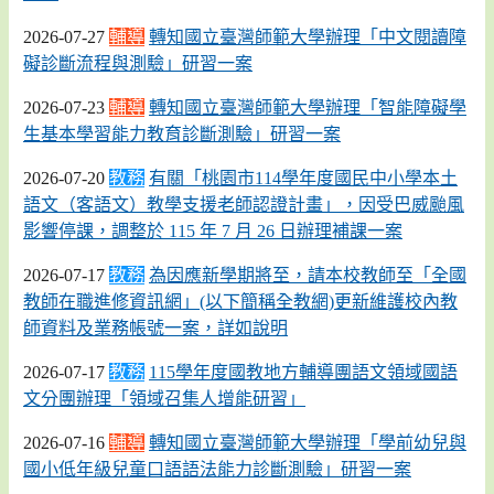
2026-07-27
輔導
轉知國立臺灣師範大學辦理「中文閱讀障
礙診斷流程與測驗」研習一案
2026-07-23
輔導
轉知國立臺灣師範大學辦理「智能障礙學
生基本學習能力教育診斷測驗」研習一案
2026-07-20
教務
有關「桃園市114學年度國民中小學本土
語文（客語文）教學支援老師認證計畫」，因受巴威颱風
影響停課，調整於 115 年 7 月 26 日辦理補課一案
2026-07-17
教務
為因應新學期將至，請本校教師至「全國
教師在職進修資訊網」(以下簡稱全教網)更新維護校內教
師資料及業務帳號一案，詳如說明
2026-07-17
教務
115學年度國教地方輔導團語文領域國語
文分團辦理「領域召集人增能研習」
2026-07-16
輔導
轉知國立臺灣師範大學辦理「學前幼兒與
國小低年級兒童口語語法能力診斷測驗」研習一案