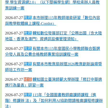
學 學生資源網2.0」（以下簡稱學生網）學校承辦人員教
育訓練一案
2026-07-27
教務
本市辦理115年教師增能研習「數位內容
與教學軟體線上課程-Copilot」
2026-07-27
教務
轉知數位發展部訂定「公務出國（含大陸
地區、香港及澳門）資通訊設備管理須知」
2026-07-27
教務
有關本市115年度國民小學教師聯合甄選
分發人員及公費合格教師專業培訓課程一案
2026-07-27
教務
有關本市教育局辦理2026教育創新論壇暨
師培工作坊一案
2026-07-27
輔導
轉知國立臺灣師範大學辦理「修訂中華適
應行為量表」研習一案
2026-07-27
教務
115年「全國圖書教師磨課師課程（進
階）修課辦 法」及「如何利用AI協助閱讀推廣課程修課辦
法」