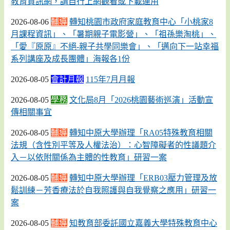
教育資訊網，請自行上網觀看或下載運用
2026-08-06
輔導
轉知桃園市政府家庭教育中心「小桃家8
月課程資訊」、「暑期親子電影營」、「祖孫樂淘桃」、
「愛『原原』不絕-親子共學同樂會」、「邁向下一站幸福
系列講座及成長團體」海報各1份
2026-08-05
會計月報
115年7月月報
2026-08-05
學務
文化局8月「2026桃園藝術巡演」活動宣
傳相關事宜
2026-08-05
輔導
轉知中原大學辦理「RA05特殊教育相關
法規（含性別平等及人權法治）：心智障礙者的性議題介
入－以依附關係為主體的性教育」研習一案
2026-08-05
輔導
轉知中原大學辦理「ERB03壓力管理及放
鬆訓練－芳香療法於自我照護與自我覺察之應用」研習一
案
2026-08-05
輔導
知教育部委託國立嘉義大學特殊教育中心