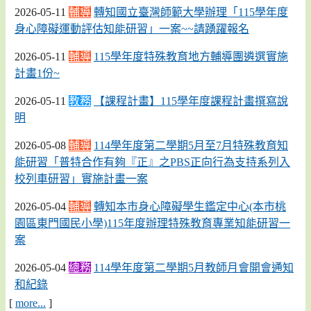
2026-05-11
輔導
轉知國立臺灣師範大學辦理「115學年度
身心障礙運動評估知能研習」一案~~請踴躍報名
2026-05-11
輔導
115學年度特殊教育地方輔導團遴選實施
計畫1份~
2026-05-11
教務
【課程計畫】115學年度課程計畫撰寫說
明
2026-05-08
輔導
114學年度第二學期5月至7月特殊教育知
能研習「普特合作有夠『正』之PBS正向行為支持系列入
校列車研習」實施計畫一案
2026-05-04
輔導
轉知本市身心障礙學生鑑定中心(本市桃
園區東門國民小學)115年度辦理特殊教育專業知能研習一
案
2026-05-04
總務
114學年度第二學期5月教師月會開會通知
和紀錄
[
more...
]