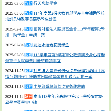
2025-03-05
教務
行天宮助學金
2025-03-05
教務
114年度第2梯次教育部學產基金補助學校
培訓具特殊專長弱勢學生計畫
2025-02-13
教務
函轉財團法人賑災基金會113學年度第2學
期「助學金」申請一案
2025-02-04
教務
友達永續素養獎學金
2025-02-03
教務
113學年度第2學期軍公教遺族及身心障礙
榮軍子女就學費用優待申請事宜
2024-11-25
教務
社團法人臺灣省婦幼協會辦理第49屆【疼
惜台灣囝仔】援助貧困學童學習費用愛心活動一案
2024-11-18
教務
中華龍舜興慈善協會急難救助
2024-11-12
輔導
本市113學年度高級中等以下學校資賦優
異學生獎學金申請