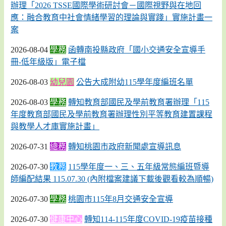
辦理「2026 TSSE國際學術研討會－國際視野與在地回
應：融合教育中社會情緒學習的理論與實踐」實施計畫一
案
2026-08-04
學務
函轉南投縣政府「國小交通安全宣導手
冊-低年級版」電子檔
2026-08-03
幼兒園
公告大成附幼115學年度編班名單
2026-08-03
學務
轉知教育部國民及學前教育署辦理「115
年度教育部國民及學前教育署辦理性別平等教育建置課程
與教學人才庫實施計畫」
2026-07-31
總務
轉知桃園市政府新聞處宣導訊息
2026-07-30
教務
115學年度一、三、五年級常態編班暨導
師編配結果 115.07.30 (內附檔案建議下載後觀看較為順暢)
2026-07-30
學務
桃園市115年8月交通安全宣導
2026-07-30
健康中心
轉知114-115年度COVID-19疫苗接種