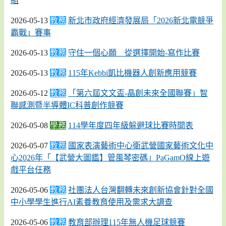
組
2026-05-13
教務
新北市政府經濟發展局「2026新北電競爭
霸戰」賽事
2026-05-13
教務
守住一個心願 從選擇開始-寫作比賽
2026-05-13
教務
115年Kebbi凱比機器人創新應用競賽
2026-05-12
教務
「第六屆文文盃-晶創未來全國聯賽」智
聯感測暨半導體IC科普創作競賽
2026-05-08
學務
114學年度四年級躲避球比賽時間表
2026-05-07
教務
國家表演藝術中心衛武營國家藝術文化中
心2026年「【武營大圖鑑】管風琴密碼」PaGamO線上遊
戲平台任務
2026-05-06
教務
社團法人台灣翻轉未來創新協會針對全國
中小學學生進行AI素養教育使用及需求大調查
2026-05-06
教務
教育部辦理115年無人機足球競賽