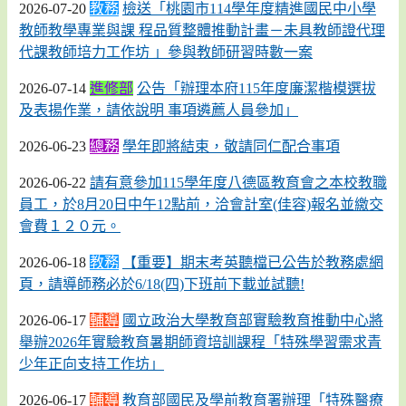
2026-07-20
教務
檢送「桃園市114學年度精進國民中小學
教師教學專業與課 程品質整體推動計畫－未具教師證代理
代課教師培力工作坊 」參與教師研習時數一案
2026-07-14
進修部
公告「辦理本府115年度廉潔楷模選拔
及表揚作業，請依說明 事項遴薦人員參加」
2026-06-23
總務
學年即將結束，敬請同仁配合事項
2026-06-22
請有意參加115學年度八德區教育會之本校教職
員工，於8月20日中午12點前，洽會計室(佳容)報名並繳交
會費１２０元。
2026-06-18
教務
【重要】期末考英聽檔已公告於教務處網
頁，請導師務必於6/18(四)下班前下載並試聽!
2026-06-17
輔導
國立政治大學教育部實驗教育推動中心將
舉辦2026年實驗教育暑期師資培訓課程「特殊學習需求青
少年正向支持工作坊」
2026-06-17
輔導
教育部國民及學前教育署辦理「特殊醫療