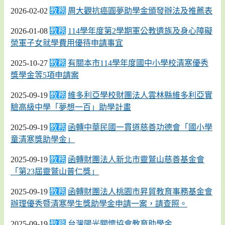
2026-02-02
教務
周大觀抗癌圓夢助學金頒發辦法及推薦表
2026-01-08
教務
114學年度第2學期軍公教遺族及身心障礙
榮軍子女就學費用優待申請事宜
2025-10-27
教務
有關本市114學年度國中小學校清寒優秀
獎學金等5項申請案
2025-09-19
教務
維多利亞學校財團法人雲林縣維多利亞實
驗高級中學「夢想一百」助學計畫
2025-09-19
教務
函轉中華民國一貫道慈善功德會「國小學
童清寒獎助學金」
2025-09-19
教務
函轉財團法人新北市靈鷲山慈善基金會
「第23屆靈鷲山普仁獎」
2025-09-19
教務
函轉財團法人桃園市昇貿教育事務基金會
辦理優秀暨清寒學生獎助學金申請一案，請查照。
2025-09-19
教務
台灣陽光關懷協會教育助學金