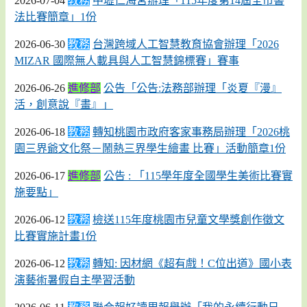
2026-07-04
教務
中壢仁海宮辦理「115年度第14屆全市書
法比賽簡章」1份
2026-06-30
教務
台灣跨域人工智慧教育協會辦理「2026
MIZAR 國際無人載具與人工智慧錦標賽」賽事
2026-06-26
進修部
公告「公告:法務部辦理「炎夏『漫』
活，創意說『畫』」
2026-06-18
教務
轉知桃園市政府客家事務局辦理「2026桃
園三界爺文化祭－鬧熱三界學生繪畫 比賽」活動簡章1份
2026-06-17
進修部
公告 : 「115學年度全國學生美術比賽實
施要點」
2026-06-12
教務
檢送115年度桃園市兒童文學獎創作徵文
比賽實施計畫1份
2026-06-12
教務
轉知: 因材網《超有戲！C位出道》國小表
演藝術暑假自主學習活動