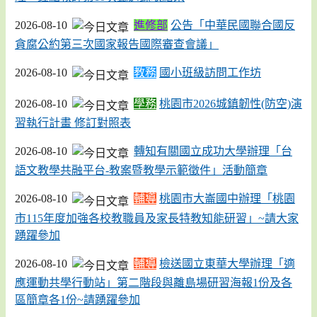
2026-08-10
進修部
公告「中華民國聯合國反
貪腐公約第三次國家報告國際審查會議」
2026-08-10
教務
國小班級訪問工作坊
2026-08-10
學務
桃園市2026城鎮韌性(防空)演
習執行計畫 修訂對照表
2026-08-10
轉知有關國立成功大學辦理「台
語文教學共融平台-教案暨教學示範徵件」活動簡章
2026-08-10
輔導
桃園市大崙國中辦理「桃園
市115年度加強各校教職員及家長特教知能研習」~請大家
踴躍參加
2026-08-10
輔導
檢送國立東華大學辦理「適
應運動共學行動站」第二階段與離島場研習海報1份及各
區簡章各1份~請踴躍參加